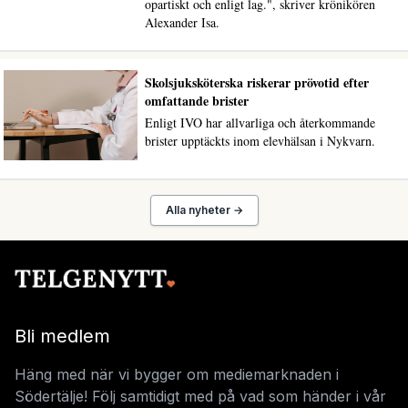
opartiskt och enligt lag.", skriver krönikören
Alexander Isa.
Skolsjuksköterska riskerar prövotid efter
omfattande brister
Enligt IVO har allvarliga och återkommande
brister upptäckts inom elevhälsan i Nykvarn.
Alla nyheter →
Bli medlem
Häng med när vi bygger om mediemarknaden i
Södertälje! Följ samtidigt med på vad som händer i vår