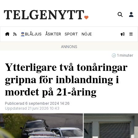
👮🏻‍♂️
BLÅLJUS
ÅSIKTER
SPORT
NÖJE
ANNONS
🕝 1 minuter
Ytterligare två tonåringar
gripna för inblandning i
mordet på 21-åring
Publicerad 6 september 2024 14:26
Uppdaterad 21 juni 2026 10:43