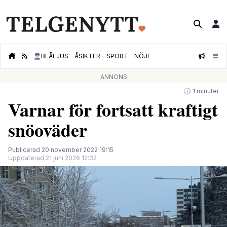
👮🏻‍♂️
BLÅLJUS
ÅSIKTER
SPORT
NÖJE
ANNONS
🕝 1 minuter
Varnar för fortsatt kraftigt
snöoväder
Publicerad 20 november 2022 19:15
Uppdaterad 21 juni 2026 12:32