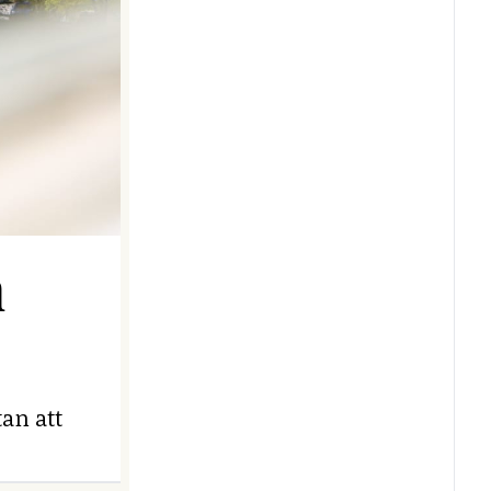
n
an att