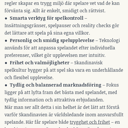
regler skapar en trygg miljö där spelare vet vad de kan
förvänta sig. Allt är enkelt, smidigt och rättvist.
●
Smarta verktyg för spelkontroll
–
Insättningsgränser, spelpauser och reality checks gör
det lättare att spela på sina egna villkor.
●
Personlig och smidig spelupplevelse
– Teknologi
används för att anpassa spelandet efter individuella
preferenser, vilket gör upplevelsen mer intuitiv.
●
Frihet och valmöjligheter
– Skandinavisk
spelkultur bygger på att spel ska vara en underhållande
och flexibel upplevelse.
●
Tydlig och balanserad marknadsföring
– Fokus
ligger på att lyfta fram det bästa med spelandet, med
tydlig information och attraktiva erbjudanden.
När man ser allt detta i sin helhet är det lätt att förstå
varför Skandinavien är världsledande inom ansvarsfullt
spelande. Här får spelare både
trygghet och frihet
– en