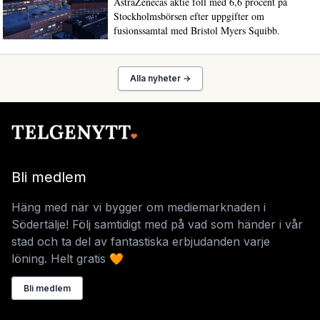
AstraZenecas aktie föll med 6,6 procent på
Stockholmsbörsen efter uppgifter om
fusionssamtal med Bristol Myers Squibb.
Alla nyheter →
Bli medlem
Häng med när vi bygger om mediemarknaden i
Södertälje! Följ samtidigt med på vad som händer i vår
stad och ta del av fantastiska erbjudanden varje
löning. Helt gratis 🧡
Bli medlem