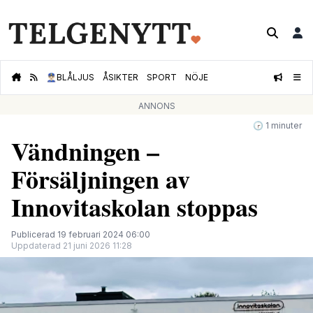
👮🏻‍♂️
BLÅLJUS
ÅSIKTER
SPORT
NÖJE
ANNONS
🕝 1 minuter
Vändningen –
Försäljningen av
Innovitaskolan stoppas
Publicerad 19 februari 2024 06:00
Uppdaterad 21 juni 2026 11:28