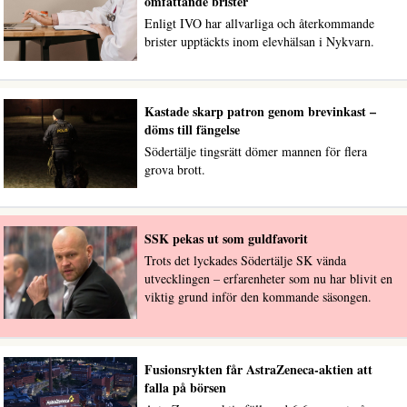
omfattande brister
Enligt IVO har allvarliga och återkommande
brister upptäckts inom elevhälsan i Nykvarn.
Kastade skarp patron genom brevinkast –
döms till fängelse
Södertälje tingsrätt dömer mannen för flera
grova brott.
SSK pekas ut som guldfavorit
Trots det lyckades Södertälje SK vända
utvecklingen – erfarenheter som nu har blivit en
viktig grund inför den kommande säsongen.
Fusionsrykten får AstraZeneca-aktien att
falla på börsen