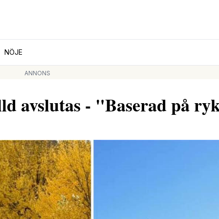
NÖJE
ANNONS
ld avslutas - "Baserad på ry