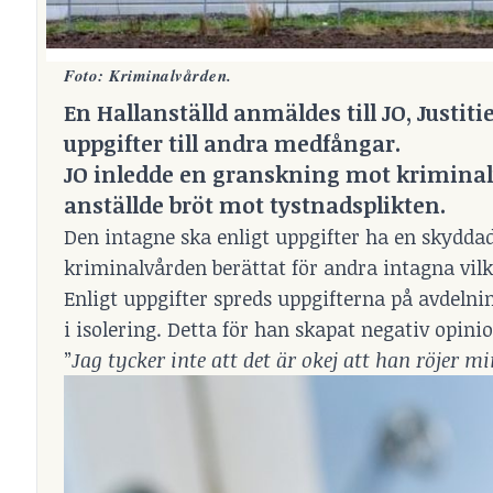
Foto: Kriminalvården.
En Hallanställd anmäldes till JO,
Justi
uppgifter till andra medfångar.
JO inledde en granskning mot kriminalv
anställde bröt mot tystnadsplikten.
Den intagne ska enligt uppgifter ha en skyddad
kriminalvården berättat för andra intagna vilke
Enligt uppgifter spreds uppgifterna på avdelnin
i isolering. Detta för han skapat negativ opin
”
Jag tycker inte att det är okej att han röjer mi