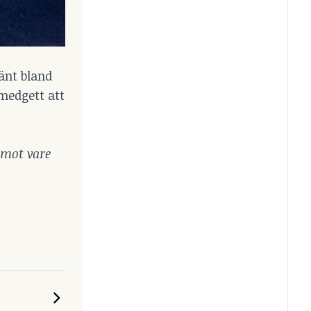
känt bland
medgett att
 mot vare