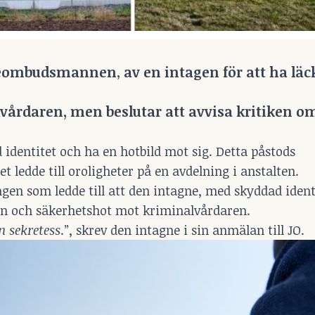
tieombudsmannen
,
av en intagen för att ha läc
årdaren, men beslutar att avvisa kritiken om
 identitet och ha en hotbild mot sig. Detta påstods
t ledde till oroligheter på en avdelning i anstalten.
gen som ledde till att den intagne, med skyddad identi
ion och säkerhetshot mot kriminalvårdaren.
n sekretess
.”, skrev den intagne i sin anmälan till JO.