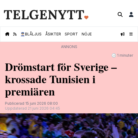
👮🏻‍♂️
BLÅLJUS
ÅSIKTER
SPORT
NÖJE
ANNONS
🕝 1 minuter
Drömstart för Sverige –
krossade Tunisien i
premiären
Publicerad 15 juni 2026 08:00
Uppdaterad 21 juni 2026 04:45