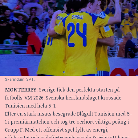
Skärmdum, SVT.
MONTERREY.
Sverige fick den perfekta starten på
fotbolls-VM 2026. Svenska herrlandslaget krossade
Tunisien med hela 5-1.
Efter en stark insats besegrade Blågult Tunisien med 5–
1 i premiärmatchen och tog tre oerhört viktiga poäng i
Grupp F. Med ett offensivt spel fyllt av energi,
effektivitet och självförtroende visade Sverige att laget