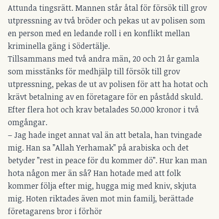
Attunda tingsrätt. Mannen står åtal för försök till grov
utpressning av två bröder och pekas ut av polisen som
en person med en ledande roll i en konflikt mellan
kriminella gäng i Södertälje.
Tillsammans med två andra män, 20 och 21 år gamla
som misstänks för medhjälp till försök till grov
utpressning, pekas de ut av polisen för att ha hotat och
krävt betalning av en företagare för en påstådd skuld.
Efter flera hot och krav betalades 50.000 kronor i två
omgångar.
– Jag hade inget annat val än att betala, han tvingade
mig. Han sa ”Allah Yerhamak” på arabiska och det
betyder ”rest in peace för du kommer dö”. Hur kan man
hota någon mer än så? Han hotade med att folk
kommer följa efter mig, hugga mig med kniv, skjuta
mig. Hoten riktades även mot min familj, berättade
företagarens bror i förhör