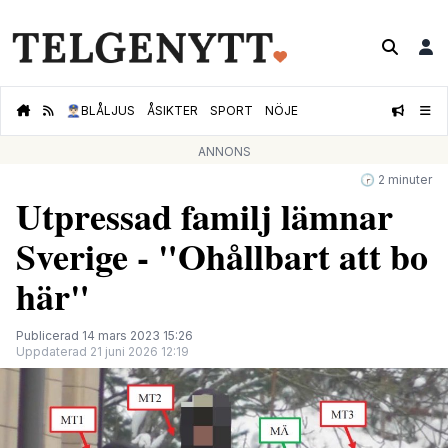
👮🏻‍♂️
BLÅLJUS
ÅSIKTER
SPORT
NÖJE
ANNONS
🕝 2 minuter
Utpressad familj lämnar
Sverige - "Ohållbart att bo
här"
Publicerad 14 mars 2023 15:26
Uppdaterad 21 juni 2026 12:19