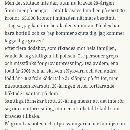
Men det slutade inte där, utan nu krävde 28-årigen
ännu mer på pengar. Totalt krävdes familjen på 650 000
kronor, 65.000 kronor i månaden närmare bestämt.
– Jag sa, jag kan inte betala den summan. Då blev han
bara hotfull och sa ”jag kommer skjuta dig, jag kommer
lägga dig i graven”.
Efter flera dödshot, som riktades mot hela familjen,
vände de sig slutligen till polisen. Tre personer greps
och misstänks för grov utpressning. Två av dem, ena
född år 2001 och är skriven i Nykvarn och den andra
född år 2002 från Södertälje är släppta på fri fot, men
misstanken kvarstår. 28-åringen sitter fortfarande
häktade i väntan på dom.
Samtliga förnekar brott. 28-åring menar att det inte rör
sig om en utpressning, utan en att obetald skuld som
krävdes tillbaka..
På grund av hoten och utpressningarna har familjen nu