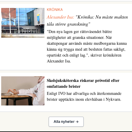
KRÖNIKA
Alexander Isa:
"Krönika: Nu måste makten
tåla större granskning"
"Den nya lagen ger rättsväsendet bättre
möjligheter att granska situationer. När
skattepengar används måste medborgarna kunna
känna sig trygga med att besluten fattas sakligt,
opartiskt och enligt lag.", skriver krönikören
Alexander Isa.
Skolsjuksköterska riskerar prövotid efter
omfattande brister
Enligt IVO har allvarliga och återkommande
brister upptäckts inom elevhälsan i Nykvarn.
Alla nyheter →