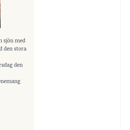
en sjön med
d den stora
rsdag den
evenemang