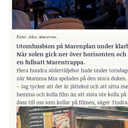
Foto: Alex Ataseven.
Utomhusbion på Marenplan under klarb
När solen gick ner över horisonten oc
en fullsatt Marentrappa.
Flera hundra södertäljebor hade under torsdage
när Mamma Mia spelades på den stora duken.
– Jag tycker att det är jättekul och att sitta m
hemma och kolla film än att sista ute kolla p
dass till oss som kollar på filmen, säger Tindra