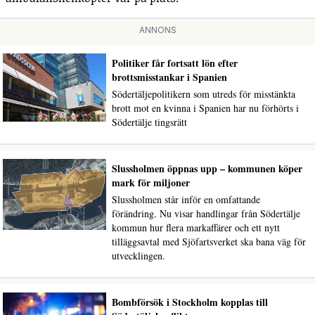
ANNONS
Politiker får fortsatt lön efter
brottsmisstankar i Spanien
Södertäljepolitikern som utreds för misstänkta
brott mot en kvinna i Spanien har nu förhörts i
Södertälje tingsrätt
Slussholmen öppnas upp – kommunen köper
mark för miljoner
Slussholmen står inför en omfattande
förändring. Nu visar handlingar från Södertälje
kommun hur flera markaffärer och ett nytt
tilläggsavtal med Sjöfartsverket ska bana väg för
utvecklingen.
Bombförsök i Stockholm kopplas till