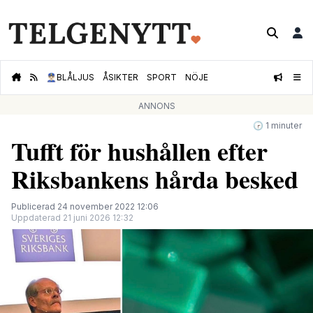
👮🏻‍♂️
BLÅLJUS
ÅSIKTER
SPORT
NÖJE
ANNONS
🕝 1 minuter
Tufft för hushållen efter
Riksbankens hårda besked
Publicerad 24 november 2022 12:06
Uppdaterad 21 juni 2026 12:32