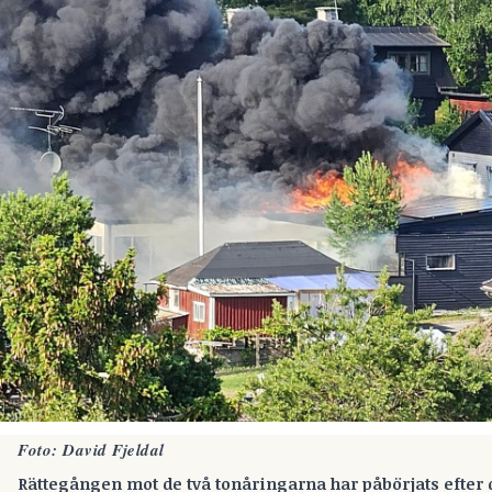
Foto: David Fjeldal
Rättegången mot de två tonåringarna har påbörjats efter