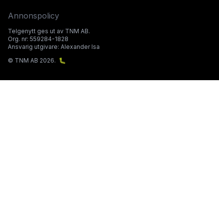
Annonspolicy
Telgenytt ges ut av TNM AB.
Org. nr: 559284-1828
Ansvarig utgivare: Alexander Isa
© TNM AB 2026.
🐛