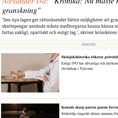
Alexander Isa:
"Krönika: Nu måste m
granskning"
"Den nya lagen ger rättsväsendet bättre möjligheter att gra
skattepengar används måste medborgarna kunna känna sig
fattas sakligt, opartiskt och enligt lag.", skriver krönikören
ANNONS
Skolsjuksköterska riskerar prövotid
Enligt IVO har allvarliga och återko
elevhälsan i Nykvarn.
Kastade skarp patron genom brevink
Södertälje tingsrätt dömer mannen för 