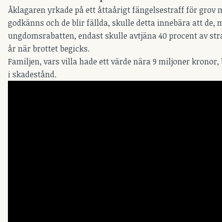
Åklagaren yrkade på ett åttaårigt fängelsestraff för gr
godkänns och de blir fällda, skulle detta innebära att de,
ungdomsrabatten, endast skulle avtjäna 40 procent av stra
år när brottet begicks.
Familjen, vars villa hade ett värde nära 9 miljoner kronor,
i skadestånd.