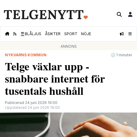
👮🏻‍♂️
BLÅLJUS
ÅSIKTER
SPORT
NÖJE
ANNONS
NYKVARNS KOMMUN
🕝 1 minuter
Telge växlar upp -
snabbare internet för
tusentals hushåll
Publicerad 24 juni 2026 19:00
Uppdaterad 24 juni 2026 19:00