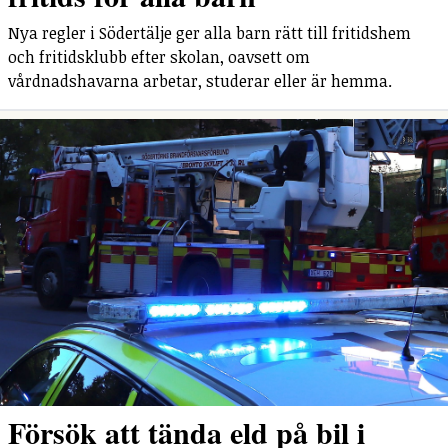
Nya regler i Södertälje ger alla barn rätt till fritidshem
och fritidsklubb efter skolan, oavsett om
vårdnadshavarna arbetar, studerar eller är hemma.
Försök att tända eld på bil i