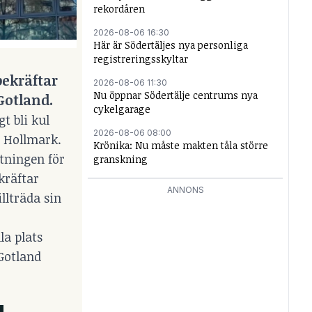
rekordåren
2026-08-06 16:30
Här är Södertäljes nya personliga
registreringsskyltar
ekräftar
2026-08-06 11:30
Nu öppnar Södertälje centrums nya
Gotland.
cykelgarage
t bli kul
2026-08-06 08:00
n Hollmark.
Krönika: Nu måste makten tåla större
tningen för
granskning
kräftar
ANNONS
llträda sin
la plats
 Gotland