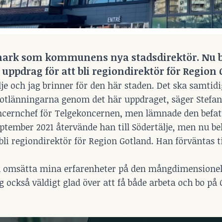
lmark som kommunens nya stadsdirektör. Nu b
ppdrag för att bli regiondirektör för Region 
je och jag brinner för den här staden. Det ska samtidig
gotlänningarna genom det här uppdraget, säger Stefa
oncernchef för Telgekoncernen, men lämnade den befat
tember 2021 återvände han till Södertälje, men nu be
 regiondirektör för Region Gotland. Han förväntas ti
 få omsätta mina erfarenheter på den mångdimensionel
g också väldigt glad över att få både arbeta och bo på