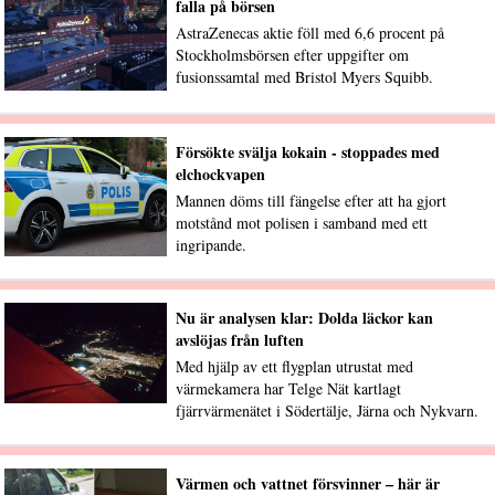
falla på börsen
AstraZenecas aktie föll med 6,6 procent på
Stockholmsbörsen efter uppgifter om
fusionssamtal med Bristol Myers Squibb.
Försökte svälja kokain - stoppades med
elchockvapen
Mannen döms till fängelse efter att ha gjort
motstånd mot polisen i samband med ett
ingripande.
Nu är analysen klar: Dolda läckor kan
avslöjas från luften
Med hjälp av ett flygplan utrustat med
värmekamera har Telge Nät kartlagt
fjärrvärmenätet i Södertälje, Järna och Nykvarn.
Värmen och vattnet försvinner – här är