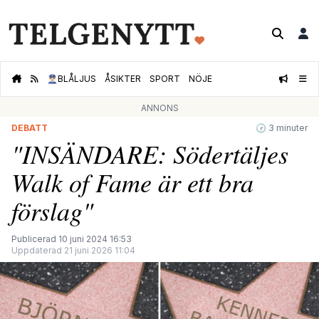
👮🏻‍♂️
BLÅLJUS
ÅSIKTER
SPORT
NÖJE
ANNONS
DEBATT
🕝 3 minuter
"INSÄNDARE: Södertäljes
Walk of Fame är ett bra
förslag"
Publicerad 10 juni 2024 16:53
Uppdaterad 21 juni 2026 11:04