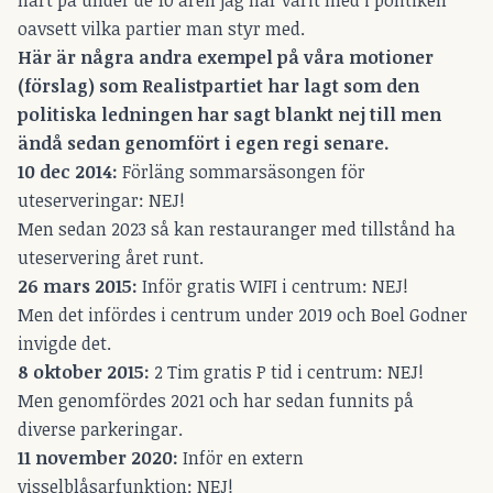
hårt på under de 10 åren jag har varit med i politiken
oavsett vilka partier man styr med.
Här är några andra exempel på våra motioner
(förslag) som Realistpartiet har lagt som den
politiska ledningen har sagt blankt nej till men
ändå sedan genomfört i egen regi senare.
10 dec 2014:
Förläng sommarsäsongen för
uteserveringar: NEJ!
Men sedan 2023 så kan restauranger med tillstånd ha
uteservering året runt.
26 mars 2015:
Inför gratis WIFI i centrum: NEJ!
Men det infördes i centrum under 2019 och Boel Godner
invigde det.
8 oktober 2015:
2 Tim gratis P tid i centrum: NEJ!
Men genomfördes 2021 och har sedan funnits på
diverse parkeringar.
11 november 2020:
Inför en extern
visselblåsarfunktion: NEJ!