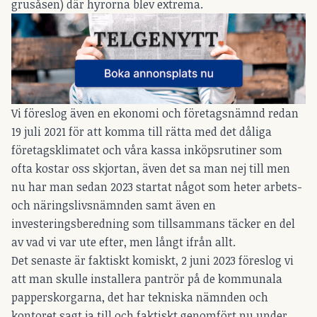
grusåsen) där hyrorna blev extrema.
Vi föreslog även en ekonomi och företagsnämnd redan
19 juli 2021 för att komma till rätta med det dåliga
företagsklimatet och våra kassa inköpsrutiner som
ofta kostar oss skjortan, även det sa man nej till men
nu har man sedan 2023 startat något som heter arbets-
och näringslivsnämnden samt även en
investeringsberedning som tillsammans täcker en del
av vad vi var ute efter, men långt ifrån allt.
Det senaste är faktiskt komiskt, 2 juni 2023 föreslog vi
att man skulle installera pantrör på de kommunala
papperskorgarna, det har tekniska nämnden och
kontoret sagt ja till och faktiskt genomfört nu under