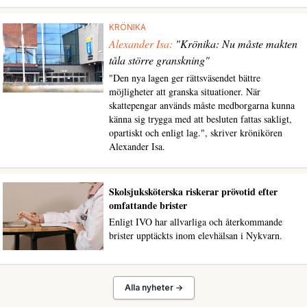
KRÖNIKA
Alexander Isa:
"Krönika: Nu måste makten
tåla större granskning"
"Den nya lagen ger rättsväsendet bättre
möjligheter att granska situationer. När
skattepengar används måste medborgarna kunna
känna sig trygga med att besluten fattas sakligt,
opartiskt och enligt lag.", skriver krönikören
Alexander Isa.
Skolsjuksköterska riskerar prövotid efter
omfattande brister
Enligt IVO har allvarliga och återkommande
brister upptäckts inom elevhälsan i Nykvarn.
Alla nyheter →