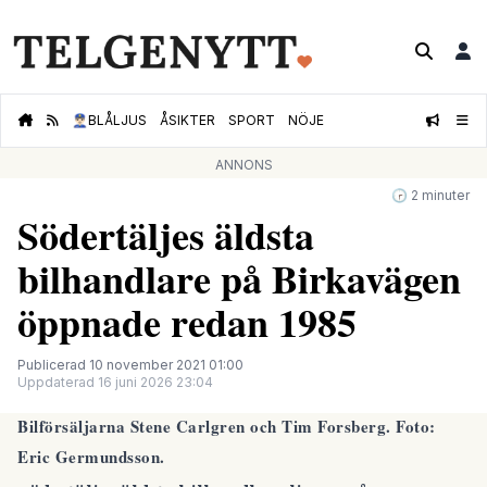
👮🏻‍♂️
BLÅLJUS
ÅSIKTER
SPORT
NÖJE
ANNONS
🕝 2 minuter
Södertäljes äldsta
bilhandlare på Birkavägen
öppnade redan 1985
Publicerad 10 november 2021 01:00
Uppdaterad 16 juni 2026 23:04
Bilförsäljarna Stene Carlgren och Tim Forsberg. Foto:
Eric Germundsson.