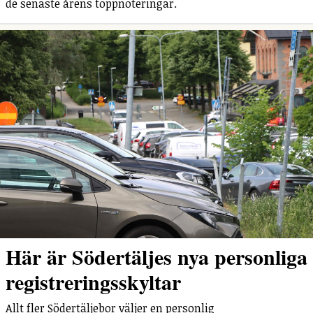
de senaste årens toppnoteringar.
Här är Södertäljes nya personliga
registreringsskyltar
Allt fler Södertäljebor väljer en personlig