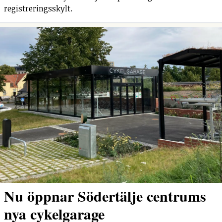
registreringsskylt.
Nu öppnar Södertälje centrums
nya cykelgarage