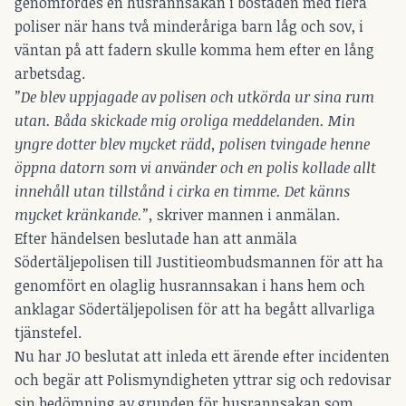
genomfördes en husrannsakan i bostaden med flera
poliser när hans två minderåriga barn låg och sov, i
väntan på att fadern skulle komma hem efter en lång
arbetsdag.
”De blev uppjagade av polisen och utkörda ur sina rum
utan. Båda skickade mig oroliga meddelanden. Min
yngre dotter blev mycket rädd, polisen tvingade henne
öppna datorn som vi använder och en polis kollade allt
innehåll utan tillstånd i cirka en timme. Det känns
mycket kränkande.”,
skriver mannen i anmälan.
Efter händelsen beslutade han att anmäla
Södertäljepolisen till Justitieombudsmannen för att ha
genomfört en olaglig husrannsakan i hans hem och
anklagar Södertäljepolisen för att ha begått allvarliga
tjänstefel.
Nu har JO beslutat att inleda ett ärende efter incidenten
och begär att Polismyndigheten yttrar sig och redovisar
sin bedömning av grunden för husrannsakan som