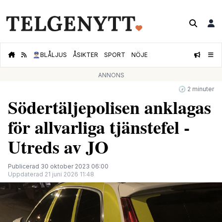
👮🏻‍♂️
BLÅLJUS
ÅSIKTER
SPORT
NÖJE
ANNONS
🕝 2 minuter
Södertäljepolisen anklagas
för allvarliga tjänstefel -
Utreds av JO
Publicerad 30 oktober 2023 06:00
Uppdaterad 21 juni 2026 11:48