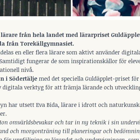
rare från hela landet med lärarpriset Guldäpplet.
ida från Torekällgymnasiet.
ldelas en eller flera lärare som aktivt använder digita
 Samtidigt fungerar de som inspirationskällor för elev
tionell nivå.
n i Södertälje
med det speciella Guldäpplet-priset för
igitala verktyg för att främja lärande och utvecklin
 har utsett Eva Bida, lärare i idrott och naturkunsk
er.
 Hon omvärldsbevakar och tar in ny teknik i sin under
lsband och morgonträning till planeringar och bedömni
tyg för uppföljning av lärandet och undervisningen, som 