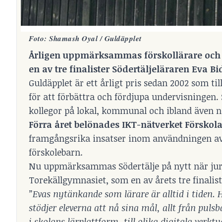
Foto: Shamash Oyal / Guldäpplet
Årligen uppmärksammas förskollärare och lä
en av tre finalister Södertäljeläraren Eva B
Guldäpplet är ett årligt pris sedan 2002 som til
för att förbättra och fördjupa undervisningen.
kollegor på lokal, kommunal och ibland även na
Förra året belönades IKT-nätverket Förskola
framgångsrika insatser inom användningen av d
förskolebarn.
Nu uppmärksammas Södertälje på nytt när juryn
Torekällgymnasiet, som en av årets tre finalist
”Evas nytänkande som lärare är alltid i tiden.
stödjer eleverna att nå sina mål, allt från pu
i skolans lärplattform, till olika digitala verk