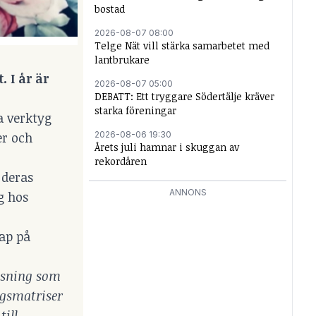
bostad
2026-08-07 08:00
Telge Nät vill stärka samarbetet med
lantbrukare
 I år är
2026-08-07 05:00
DEBATT: Ett tryggare Södertälje kräver
starka föreningar
la verktyg
2026-08-06 19:30
er och
Årets juli hamnar i skuggan av
rekordåren
 deras
ANNONS
g hos
ap på
visning som
ngsmatriser
till