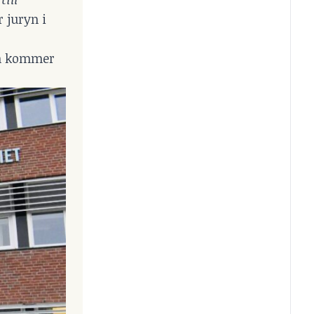
r juryn i
in kommer