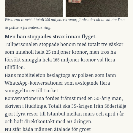
Väskorna innehöll totalt 168 miljoner kronor, fördelade i olika valutor Foto
ur polisens förundersökning.
Men han stoppades strax innan flyget.
Tullpersonalen stoppade honom med totalt tre väskor
som innehöll hela 25 miljoner kronor, men tros ha
försökt smuggla hela 168 miljoner kronor vid flera
tillfällen.
Hans mobiltelefon beslagtogs av polisen som fann
WhatsApp-konversationer som avslöjande flera
smuggelturer till Turket.
Konversationerna fördes främst med en 50-årig man,
skriven i Huddinge. Totalt ska 35-årigen från Södertälje
gjort fyra resor till Istanbul mellan mars och april i år
och haft direktkontakt med 50-åringen.
Nu står båda männen åtalade för grovt