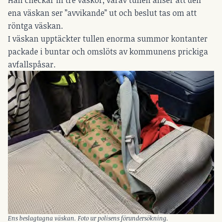
ena väskan ser ”avvikande” ut och beslut tas om att
röntga väskan.
I väskan upptäckter tullen enorma summor kontanter
packade i buntar och omslöts av kommunens prickiga
avfallspåsar.
Ens beslagtagna väskan. Foto ur polisens förundersökning.