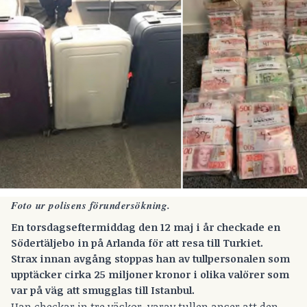
Foto ur polisens förundersökning.
En torsdagseftermiddag den 12 maj i år checkade en
Södertäljebo in på Arlanda för att resa till Turkiet.
Strax innan avgång stoppas han av tullpersonalen som
upptäcker cirka 25 miljoner kronor i olika valörer som
var på väg att smugglas till Istanbul.
Han checkar in tre väskor, varav tullen anser att den