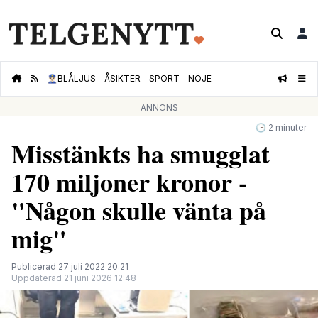
👮🏻‍♂️
BLÅLJUS
ÅSIKTER
SPORT
NÖJE
ANNONS
🕝 2 minuter
Misstänkts ha smugglat
170 miljoner kronor -
"Någon skulle vänta på
mig"
Publicerad 27 juli 2022 20:21
Uppdaterad 21 juni 2026 12:48