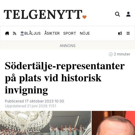
👮🏻‍♂️
BLÅLJUS
ÅSIKTER
SPORT
NÖJE
ANNONS
🕝 2 minuter
Södertälje-representanter
på plats vid historisk
invigning
Publicerad 17 oktober 2023 10:30
Uppdaterad 21 juni 2026 11:51