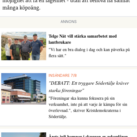
möjlighet att få en lägenhet - utan att behöva ha samlat
många köpoäng.
ANNONS
Telge Nät vill stärka samarbetet med
lantbrukare
"Vi har en bra dialog i dag och kan påverka på
flera sätt."
INSÄNDARE 7/8
"DEBATT: Ett tryggare Södertälje kräver
starka föreningar"
"Föreningar ska kunna fokusera på sin
verksamhet, inte på att varje år kämpa för sin
överlevnad.", skriver Kristdemokraterna i
Södertälje.
Årets juli hamnar i skuggan av rekordåren