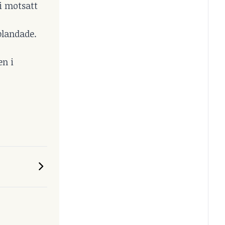
 i motsatt
blandade.
en i