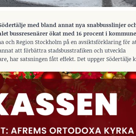
 Södertälje
med bland annat nya snabbusslinjer och
ntalet bussresenärer ökat med 16 procent i kommune
a och Region Stockholm på en avsiktsförklaring för at
 annat att förbättra stadsbusstrafiken och utveckla
are, har satsningen fått effekt. Det uppger Södertälj