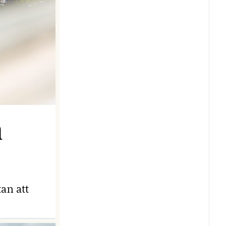
n
an att