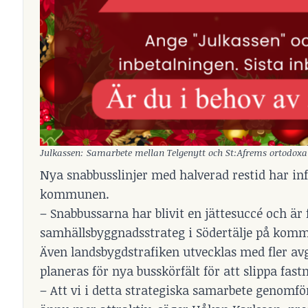
Julkassen: Samarbete mellan Telgenytt och St:Afrems ortodoxa
Nya snabbusslinjer med halverad restid har infö
kommunen.
– Snabbussarna har blivit en jättesuccé och är 
samhällsbyggnadsstrateg i Södertälje på kom
Även landsbygdstrafiken utvecklas med fler a
planeras för nya busskörfält för att slippa fastn
– Att vi i detta strategiska samarbete genomfö