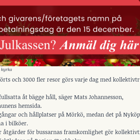
 kyrka
rts och 3000 fler resor görs varje dag med kollektivtr
fullsatta åt bägge håll, säger Mats Johannesson,
munens hemsida.
vgångar och hållplatser på Mörkö, medan det på Nykö
a i bilköer.
r åtgärder för bussarnas framkomlighet gör kollektivt