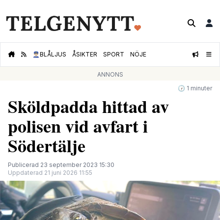
👮🏻‍♂️
BLÅLJUS
ÅSIKTER
SPORT
NÖJE
ANNONS
🕝 1 minuter
Sköldpadda hittad av
polisen vid avfart i
Södertälje
Publicerad 23 september 2023 15:30
Uppdaterad 21 juni 2026 11:55