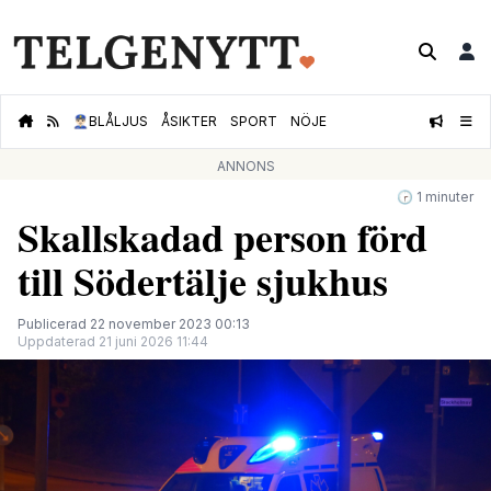
👮🏻‍♂️
BLÅLJUS
ÅSIKTER
SPORT
NÖJE
ANNONS
🕝 1 minuter
Skallskadad person förd
till Södertälje sjukhus
Publicerad 22 november 2023 00:13
Uppdaterad 21 juni 2026 11:44