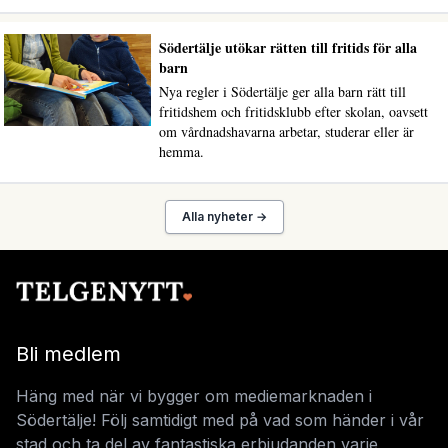
Södertälje utökar rätten till fritids för alla
barn
Nya regler i Södertälje ger alla barn rätt till
fritidshem och fritidsklubb efter skolan, oavsett
om vårdnadshavarna arbetar, studerar eller är
hemma.
Alla nyheter →
Bli medlem
Häng med när vi bygger om mediemarknaden i
Södertälje! Följ samtidigt med på vad som händer i vår
stad och ta del av fantastiska erbjudanden varje