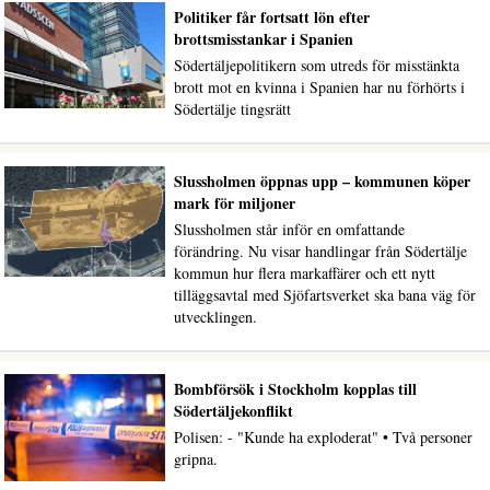
Politiker får fortsatt lön efter
brottsmisstankar i Spanien
Södertäljepolitikern som utreds för misstänkta
brott mot en kvinna i Spanien har nu förhörts i
Södertälje tingsrätt
Slussholmen öppnas upp – kommunen köper
mark för miljoner
Slussholmen står inför en omfattande
förändring. Nu visar handlingar från Södertälje
kommun hur flera markaffärer och ett nytt
tilläggsavtal med Sjöfartsverket ska bana väg för
utvecklingen.
Bombförsök i Stockholm kopplas till
Södertäljekonflikt
Polisen: - "Kunde ha exploderat" • Två personer
gripna.