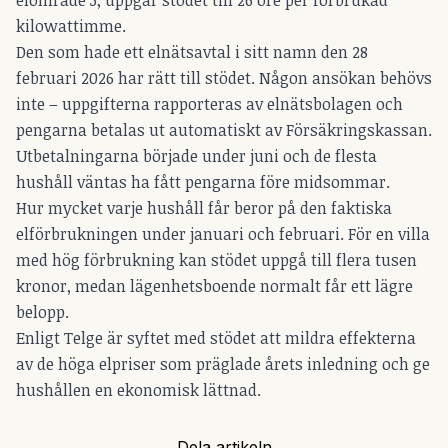
elområde 3, uppgår stödet till 26 öre per förbrukad
kilowattimme.
Den som hade ett elnätsavtal i sitt namn den 28
februari 2026 har rätt till stödet. Någon ansökan behövs
inte – uppgifterna rapporteras av elnätsbolagen och
pengarna betalas ut automatiskt av Försäkringskassan.
Utbetalningarna började under juni och de flesta
hushåll väntas ha fått pengarna före midsommar.
Hur mycket varje hushåll får beror på den faktiska
elförbrukningen under januari och februari. För en villa
med hög förbrukning kan stödet uppgå till flera tusen
kronor, medan lägenhetsboende normalt får ett lägre
belopp.
Enligt Telge är syftet med stödet att mildra effekterna
av de höga elpriser som präglade årets inledning och ge
hushållen en ekonomisk lättnad.
Dela artikeln