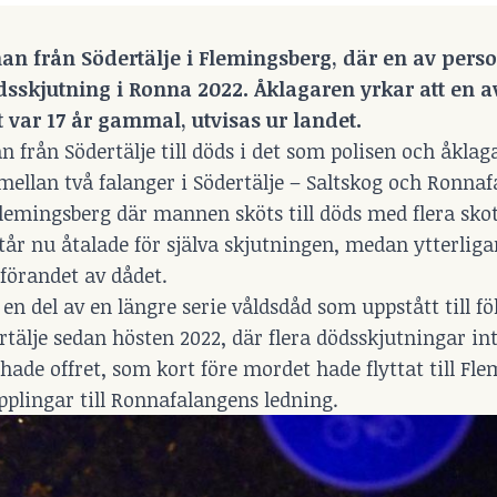
an från Södertälje i Flemingsberg, där en av pers
ödsskjutning i Ronna 2022. Åklagaren yrkar att en a
 var 17 år gammal, utvisas ur landet.
 från Södertälje till döds i det som polisen och åklag
 mellan två falanger i Södertälje – Saltskog och Ronna
Flemingsberg där mannen sköts till döds med flera skot
år nu åtalade för själva skjutningen, medan ytterlig
förandet av dådet.
n del av en längre serie våldsdåd som uppstått till fö
rtälje sedan hösten 2022, där flera dödsskjutningar in
 hade offret, som kort före mordet hade flyttat till Fl
pplingar till Ronnafalangens ledning.