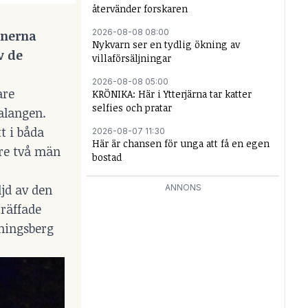
återvänder forskaren
2026-08-08 08:00
onerna
Nykvarn ser en tydlig ökning av
v de
villaförsäljningar
2026-08-08 05:00
are
KRÖNIKA: Här i Ytterjärna tar katter
selfies och pratar
falangen.
t i båda
2026-08-07 11:30
Här är chansen för unga att få en egen
are två män
bostad
ljd av den
ANNONS
träffade
emingsberg