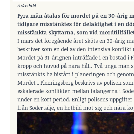
Arkivbild
Fyra män åtalas för mordet på en 30-årig m
tidigare misstänktes för delaktighet i en d
misstänkta skyttarna, som vid mordtillfället
I mars det föregående året sköts en 30-årig man
beskriver som en del av den intensiva konflikt
Mordet på 31-årignen inträffade i en bostad i 
kropp och huvud på nära håll. Två unga män st
misstänkts ha bistått i planeringen och genom
Mordet i Flemingsberg beskrivs av polisen som e
eskalerade konflikten mellan falangerna i Söde
under en kort period. Enligt polisens uppgifter
från Södertälje, en hotbild mot sig och nära ko