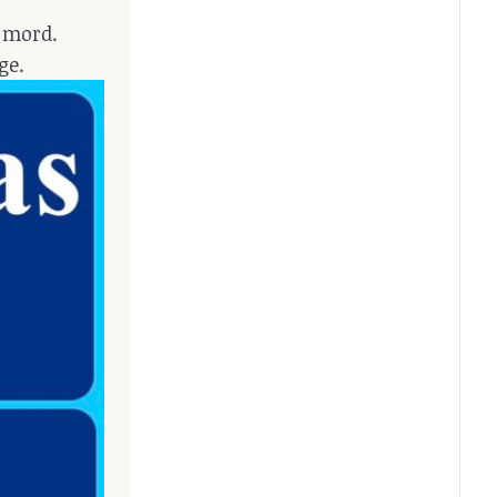
l mord.
ge.