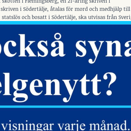
 skotten i Flemingsberg, en 21-åring skriven i
riven i Södertälje, åtalas för mord och medhjälp til
tatslös och bosatt i Södertälje, ska utvisas från Sveri