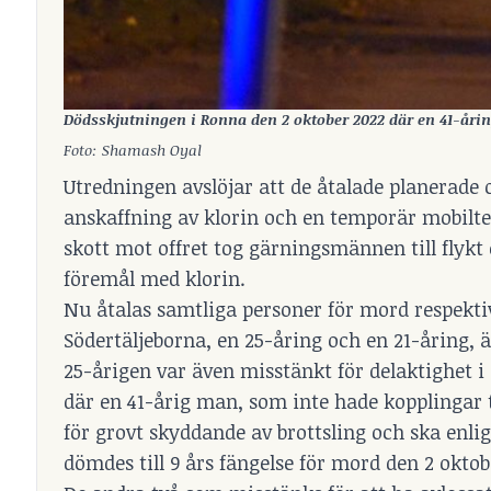
Dödsskjutningen i Ronna den 2 oktober 2022 där en 41-åring 
Foto: Shamash Oyal
Utredningen avslöjar att de åtalade planerade
anskaffning av klorin och en temporär mobiltele
skott mot offret tog gärningsmännen till flyk
föremål med klorin.
Nu åtalas samtliga personer för mord respektiv
Södertäljeborna, en 25-åring och en 21-åring, ä
25-årigen var även misstänkt för delaktighet 
där en 41-årig man, som inte hade kopplingar ti
för grovt skyddande av brottsling och ska enl
dömdes till 9 års fängelse för mord den 2 oktob