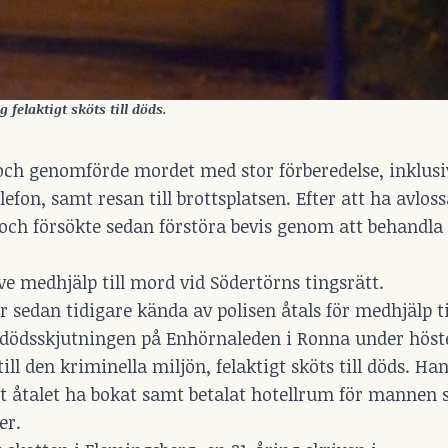
felaktigt sköts till döds.
 och genomförde mordet med stor förberedelse, inklusi
fon, samt resan till brottsplatsen. Efter att ha avloss
t och försökte sedan förstöra bevis genom att behandl
e medhjälp till mord vid Södertörns tingsrätt.
r sedan tidigare kända av polisen åtals för medhjälp t
i dödsskjutningen på Enhörnaleden i Ronna under höst
ll den kriminella miljön, felaktigt sköts till döds. Ha
igt åtalet ha bokat samt betalat hotellrum för mannen
er.