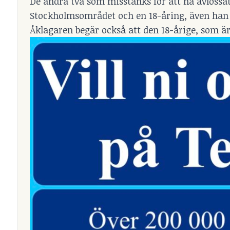
De andra två som misstänks för att ha avlossat
Stockholmsområdet och en 18-åring, även han sk
Åklagaren begär också att den 18-årige, som är s