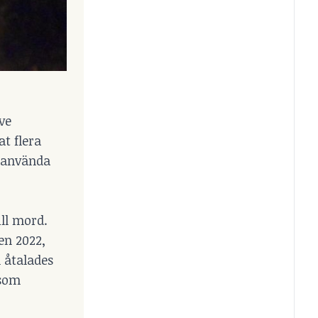
ve
at flera
a använda
ill mord.
en 2022,
n åtalades
 som