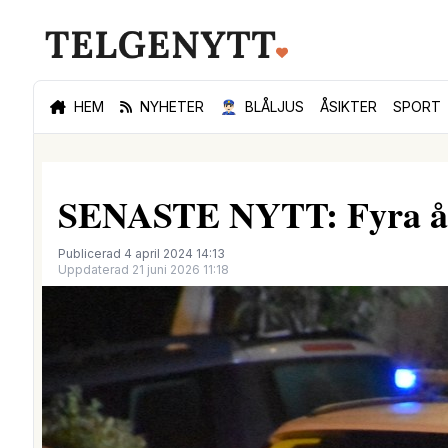
HEM
NYHETER
👮🏻‍♂️
BLÅLJUS
ÅSIKTER
SPORT
SENASTE NYTT: Fyra åta
Publicerad 4 april 2024 14:13
Uppdaterad 21 juni 2026 11:18