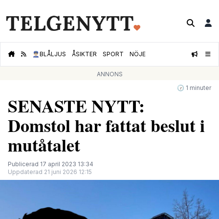
👮🏻‍♂️
BLÅLJUS
ÅSIKTER
SPORT
NÖJE
ANNONS
🕝 1 minuter
SENASTE NYTT:
Domstol har fattat beslut i
mutåtalet
Publicerad 17 april 2023 13:34
Uppdaterad 21 juni 2026 12:15