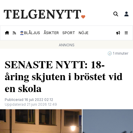
👮🏻‍♂️
BLÅLJUS
ÅSIKTER
SPORT
NÖJE
ANNONS
🕝 1 minuter
SENASTE NYTT: 18-
åring skjuten i bröstet vid
en skola
Publicerad 16 juli 2022 02:12
Uppdaterad 21 juni 2026 12:49