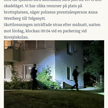
skadeläget. Vi har olika resurser på plats på
brottsplatsen, säger polisens presstalesperson Anna
Westberg till Telgenytt.
Skottlossningen inträffade strax efter midnatt, natten
mot lördag, klockan 00:04 vid en parkering vid
Hovsjöskolan.