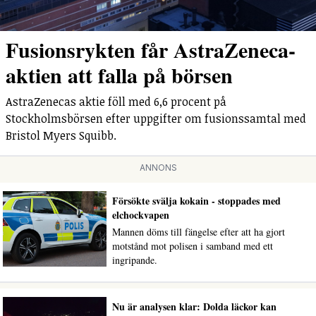
Fusionsrykten får AstraZeneca-
aktien att falla på börsen
AstraZenecas aktie föll med 6,6 procent på
Stockholmsbörsen efter uppgifter om fusionssamtal med
Bristol Myers Squibb.
ANNONS
Försökte svälja kokain - stoppades med
elchockvapen
Mannen döms till fängelse efter att ha gjort
motstånd mot polisen i samband med ett
ingripande.
Nu är analysen klar: Dolda läckor kan