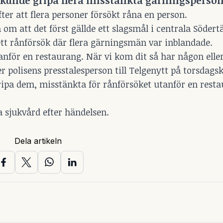
ch kunde gripa flera misstänkta gärningsperso
fter att flera personer försökt råna en person.
a om att det först gällde ett slagsmål i centrala Södert
 ett rånförsök där flera gärningsmän var inblandade.
anför en restaurang. När vi kom dit så har någon elle
polisens presstalesperson till Telgenytt på torsdagsk
ipa dem, misstänkta för rånförsöket utanför en resta
a sjukvård efter händelsen.
Dela artikeln