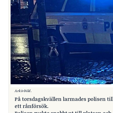
Arkivbild.
På torsdagskvällen larmades polisen till 
ett rånförsök.