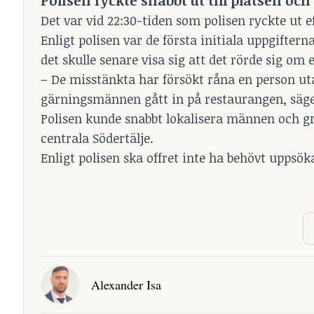
Polisen ryckte snabbt ut till platsen o
Det var vid 22:30-tiden som polisen ryckte ut e
Enligt polisen var de första initiala uppgiftern
det skulle senare visa sig att det rörde sig om
– De misstänkta har försökt råna en person ut
gärningsmännen gått in på restaurangen, säger 
Polisen kunde snabbt lokalisera männen och gr
centrala Södertälje.
Enligt polisen ska offret inte ha behövt uppsök
Alexander Isa