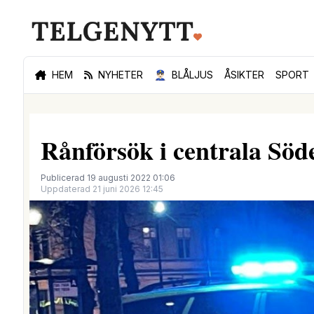
HEM
NYHETER
👮🏻‍♂️
BLÅLJUS
ÅSIKTER
SPORT
Rånförsök i centrala Söde
Publicerad 19 augusti 2022 01:06
Uppdaterad 21 juni 2026 12:45