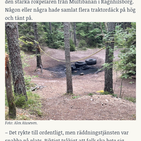
den starka rökpelaren från Multibanan i Ragnhilsborg.
Någon eller några hade samlat flera traktordäck på hög
och tänt på.
Foto: Alex Ataseven.
– Det rykte till ordentligt, men räddningstjänsten var
snabba på plats. Riktigt tråkigt att folk ska bete sig