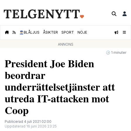
👮🏻‍♂️
BLÅLJUS
ÅSIKTER
SPORT
NÖJE
ANNONS
🕝 1 minuter
President Joe Biden
beordrar
underrättelsetjänster att
utreda IT-attacken mot
Coop
Publicerad 4 juli 2021 02:00
Uppdaterad 16 juni 2026 23:25