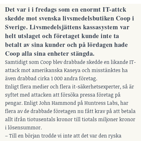
Det var i i fredags som en enormt IT-attck
skedde mot svenska livsmedelsbutiken Coop i
Sverige. Livsmedelsjättens kassasystem var
helt utslaget och företaget kunde inte ta
betalt av sina kunder och på lördagen hade
Coop alla sina enheter stängda.
Samtidigt som Coop blev drabbade skedde en likande IT-
attack mot amerikanska Kaseya och misstänktes ha
även drabbad cirka 1 000 andra företag.
Enligt flera medier och flera it-säkerhetsexperter, så är
syftet med attacken att försöka pressa företag på
pengar. Enligt John Hammond på Huntress Labs, har
flera av de drabbade företagen nu fått krav på att betala
allt ifrån tiotusentals kronor till tiotals miljoner kronor
i lösensummor.
– Till en början trodde vi inte att det var den ryska