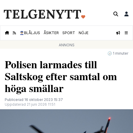
👮🏻‍♂️
BLÅLJUS
ÅSIKTER
SPORT
NÖJE
ANNONS
🕝 1 minuter
Polisen larmades till
Saltskog efter samtal om
höga smällar
Publicerad 16 oktober 2023 15:37
Uppdaterad 21 juni 2026 11:51