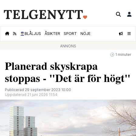
👮🏻‍♂️
BLÅLJUS
ÅSIKTER
SPORT
NÖJE
ANNONS
🕝 1 minuter
Planerad skyskrapa
stoppas - "Det är för högt"
Publicerad 29 september 2023 10:00
Uppdaterad 21 juni 2026 11:54