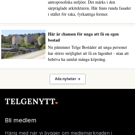
antroposofiska miljöer. Det märks i den
särpräglade arkitekturen. Här finns runda fasader
i stället för raka, fyrkantiga former.
Här är chansen för unga att få en egen
bostad
Nu påminner Telge Bostäder att unga personer
har större möjlighet att få en lägenhet - utan att
behöva ha samlat många köpoäng.
Alla nyheter →
Bli medlem
Häng med när vi bygger om mediemarknaden i