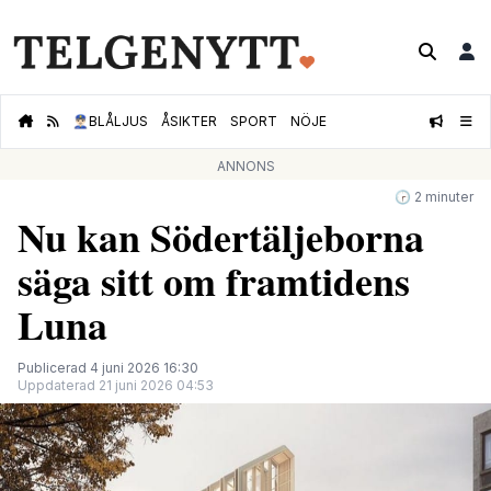
👮🏻‍♂️
BLÅLJUS
ÅSIKTER
SPORT
NÖJE
ANNONS
🕝 2 minuter
Nu kan Södertäljeborna
säga sitt om framtidens
Luna
Publicerad 4 juni 2026 16:30
Uppdaterad 21 juni 2026 04:53