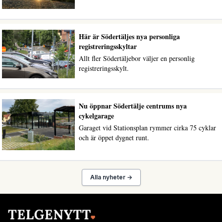
Här är Södertäljes nya personliga
registreringsskyltar
Allt fler Södertäljebor väljer en personlig
registreringsskylt.
Nu öppnar Södertälje centrums nya
cykelgarage
Garaget vid Stationsplan rymmer cirka 75 cyklar
och är öppet dygnet runt.
Alla nyheter →