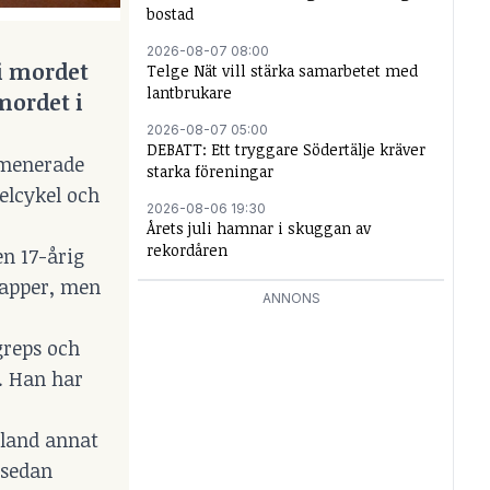
bostad
2026-08-07 08:00
 i mordet
Telge Nät vill stärka samarbetet med
lantbrukare
mordet i
2026-08-07 05:00
DEBATT: Ett tryggare Södertälje kräver
omenerade
starka föreningar
elcykel och
2026-08-06 19:30
Årets juli hamnar i skuggan av
rekordåren
n 17-årig
papper, men
ANNONS
greps och
. Han har
bland annat
 sedan