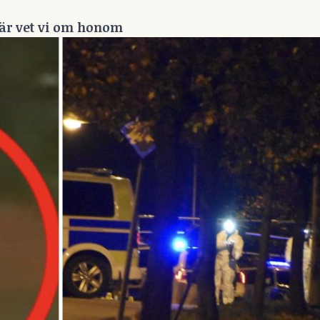
här vet vi om honom