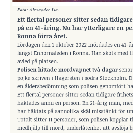
Foto: Alexander Isa.
Ett flertal personer sitter sedan tidig
på en 41-åring. Nu har ytterligare en p
Ronna förra året.
Lördagen den 1 oktober 2022 mördades en 41-å
längst Enhörnaleden i Ronna. Han sköts med fl
avled på platsen.
Polisen hittade mordvapnet två dagar
senar
pojke skriven i Hägersten i södra Stockholm. 
en åldersbedömning som polisen genomfört har
Ett flertal personer sitter sedan tidigare frih
häktades ännu en person. En 21-årig man, medb
har häktats på sannolika skäl misstänkt för un
Totalt sitter 11 personer, som polisen kopplar 
medhjälp till mord, underlåtenhet att avslöja 