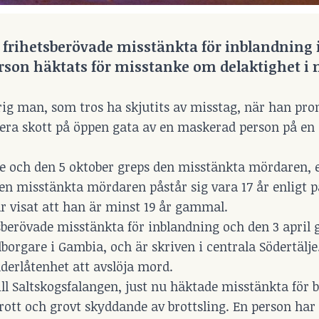
are frihetsberövade misstänkta för inblandning
erson häktats för misstanke om delaktighet i 
rig man, som tros ha skjutits av misstag, när han pr
era skott på öppen gata av en maskerad person på en 
e och den 5 oktober greps den misstänkta mördaren, e
Den misstänkta mördaren påstår sig vara 17 år enligt 
 visat att han är minst 19 år gammal.
etsberövade misstänkta för inblandning och den 3 april 
orgare i Gambia, och är skriven i centrala Södertälje
derlåtenhet att avslöja mord.
till Saltskogsfalangen, just nu häktade misstänkta för 
brott och grovt skyddande av brottsling. En person har