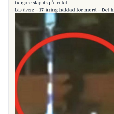
tidigare släppts på fri fot.
Läs även: –
17-åring häktad för mord – Det 