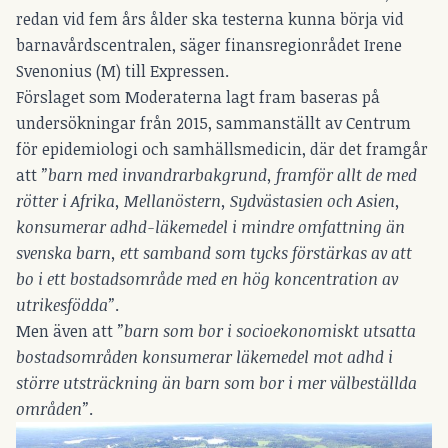
redan vid fem års ålder ska testerna kunna börja vid
barnavårdscentralen, säger finansregionrådet Irene
Svenonius (M) till
Expressen
.
Förslaget som Moderaterna lagt fram baseras på
undersökningar från 2015, sammanställt av Centrum
för epidemiologi och samhällsmedicin, där det framgår
att
”barn med invandrarbakgrund, framför allt de med
rötter i Afrika, Mellanöstern, Sydvästasien och Asien,
konsumerar adhd-läkemedel i mindre omfattning än
svenska barn, ett samband som tycks förstärkas av att
bo i ett bostadsområde med en hög koncentration av
utrikesfödda”
.
Men även att
”barn som bor i socioekonomiskt utsatta
bostadsområden konsumerar läkemedel mot adhd i
större utsträckning än barn som bor i mer välbeställda
områden”
.