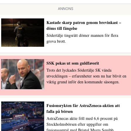
ANNONS
Kastade skarp patron genom brevinkast –
döms till fängelse
Södertälje tingsrätt dömer mannen för flera
grova brott.
SSK pekas ut som guldfavorit
Trots det lyckades Södertälje SK vända
utvecklingen – erfarenheter som nu har blivit en
viktig grund inför den kommande säsongen.
Fusionsrykten får AstraZeneca-aktien att
falla på börsen
AstraZenecas aktie föll med 6,6 procent på
Stockholmsbörsen efter uppgifter om
fusionssamtal med Bristol Myers Squibb.