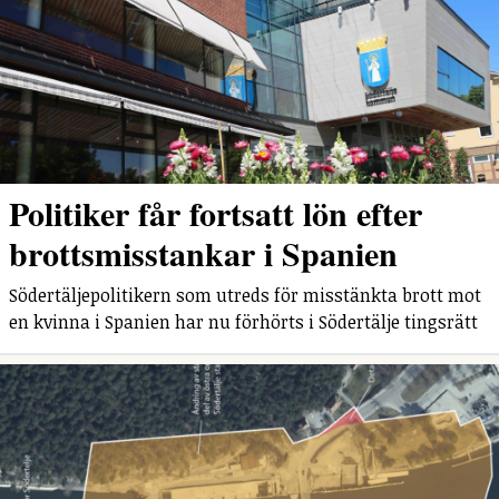
Politiker får fortsatt lön efter
brottsmisstankar i Spanien
Södertäljepolitikern som utreds för misstänkta brott mot
en kvinna i Spanien har nu förhörts i Södertälje tingsrätt