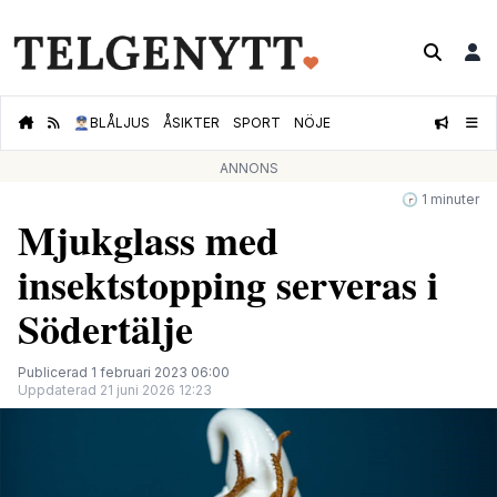
👮🏻‍♂️
BLÅLJUS
ÅSIKTER
SPORT
NÖJE
ANNONS
🕝 1 minuter
Mjukglass med
insektstopping serveras i
Södertälje
Publicerad 1 februari 2023 06:00
Uppdaterad 21 juni 2026 12:23