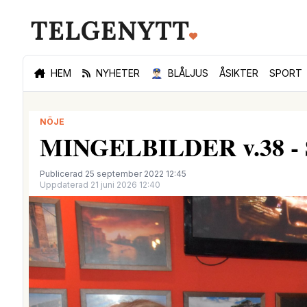
HEM
NYHETER
👮🏻‍♂️
BLÅLJUS
ÅSIKTER
SPORT
NÖJE
MINGELBILDER v.38 - Se 
Publicerad 25 september 2022 12:45
Uppdaterad 21 juni 2026 12:40