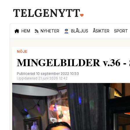
HEM
NYHETER
👮🏻‍♂️
BLÅLJUS
ÅSIKTER
SPORT
NÖJE
MINGELBILDER v.36 - Se 
Publicerad 10 september 2022 10:53
Uppdaterad 21 juni 2026 12:42