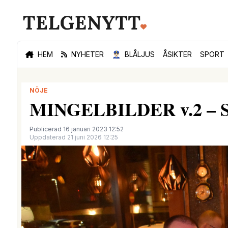
HEM
NYHETER
👮🏻‍♂️
BLÅLJUS
ÅSIKTER
SPORT
NÖJE
MINGELBILDER v.2 – Se v
Publicerad 16 januari 2023 12:52
Uppdaterad 21 juni 2026 12:25