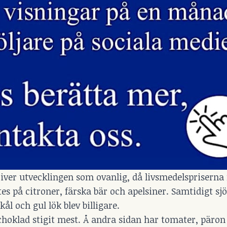
river utvecklingen som ovanlig, då livsmedelspriserna
es på citroner, färska bär och apelsiner. Samtidigt sj
ål och gul lök blev billigare.
choklad stigit mest. Å andra sidan har tomater, päron