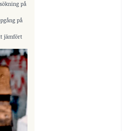
isökning på
ppgång på
t jämfört