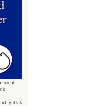
 normalt
önk
 och gul lök