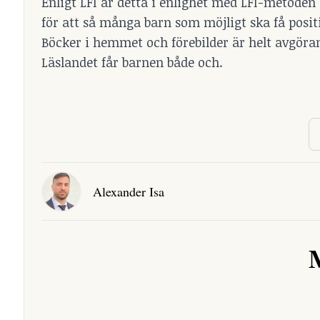
Enligt LFI är detta i enlighet med LFI-metoden
för att så många barn som möjligt ska få posit
Böcker i hemmet och förebilder är helt avgörand
Läslandet får barnen både och.
Alexander Isa