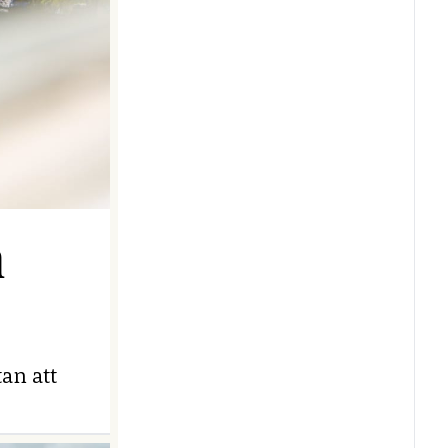
n
an att