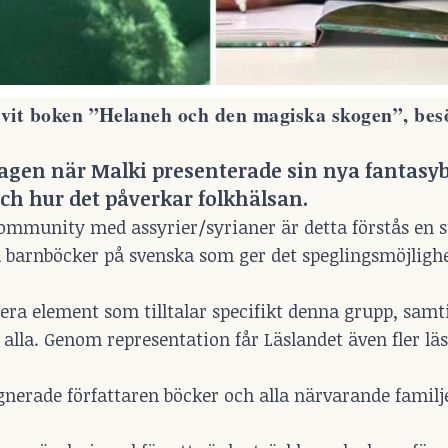
it boken ”Helaneh och den magiska skogen”, besö
dagen när Malki presenterade sin nya fantasyb
ch hur det påverkar folkhälsan.
 community med assyrier/syrianer är detta förstås en s
 barnböcker på svenska som ger det speglingsmöjlighet
lera element som tilltalar specifikt denna grupp, sam
lla. Genom representation får Läslandet även fler läsa
ignerade författaren böcker och alla närvarande familj