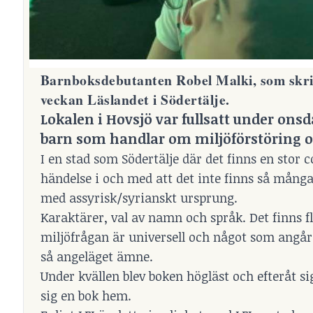
Barnboksdebutanten Robel Malki, som skriv
veckan Läslandet i Södertälje.
Lokalen i Hovsjö var fullsatt under ons
barn som handlar om miljöförstöring o
I en stad som Södertälje där det finns en stor
händelse i och med att det inte finns så många
med assyrisk/syrianskt ursprung.
Karaktärer, val av namn och språk. Det finns f
miljöfrågan är universell och något som angår a
så angeläget ämne.
Under kvällen blev boken högläst och efteråt s
sig en bok hem.