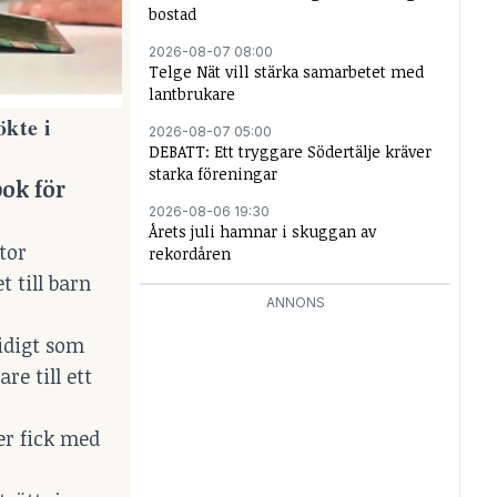
bostad
2026-08-07 08:00
Telge Nät vill stärka samarbetet med
lantbrukare
kte i
2026-08-07 05:00
DEBATT: Ett tryggare Södertälje kräver
starka föreningar
ok för
2026-08-06 19:30
Årets juli hamnar i skuggan av
tor
rekordåren
 till barn
ANNONS
tidigt som
re till ett
er fick med