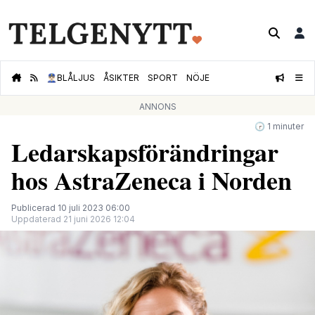
👮🏻‍♂️
BLÅLJUS
ÅSIKTER
SPORT
NÖJE
ANNONS
🕝 1 minuter
Ledarskapsförändringar
hos AstraZeneca i Norden
Publicerad 10 juli 2023 06:00
Uppdaterad 21 juni 2026 12:04