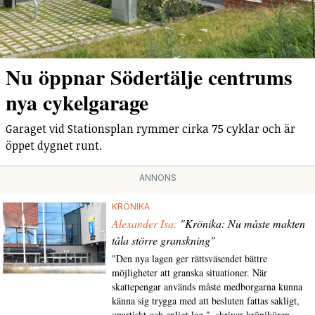
Nu öppnar Södertälje centrums
nya cykelgarage
Garaget vid Stationsplan rymmer cirka 75 cyklar och är
öppet dygnet runt.
ANNONS
KRÖNIKA
Alexander Isa:
"Krönika: Nu måste makten
tåla större granskning"
"Den nya lagen ger rättsväsendet bättre
möjligheter att granska situationer. När
skattepengar används måste medborgarna kunna
känna sig trygga med att besluten fattas sakligt,
opartiskt och enligt lag.", skriver krönikören