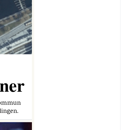
ner
e kommun
lingen.