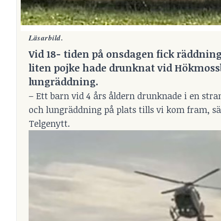
Läsarbild.
Vid 18- tiden på onsdagen fick räddni
liten pojke hade drunknat vid Hökmoss
lungräddning.
– Ett barn vid 4 års åldern drunknade i en str
och lungräddning på plats tills vi kom fram, s
Telgenytt.