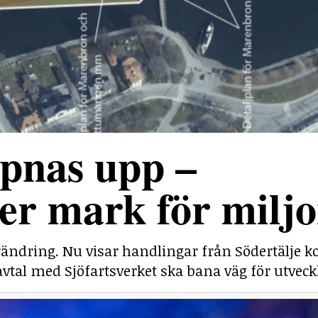
pnas upp –
r mark för miljo
rändring. Nu visar handlingar från Södertälj
savtal med Sjöfartsverket ska bana väg för utveck