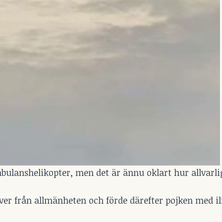
mbulanshelikopter, men det är ännu oklart hur allvarl
er från allmänheten och förde därefter pojken med ilfa