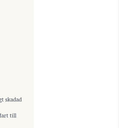
igt skadad
rt till