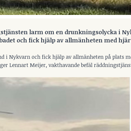
ngstjänsten larm om en drunkningsolycka i Ny
badet och fick hjälp av allmänheten med hjär
and i Nykvarn och fick hjälp av allmänheten på plats m
äger Lennart Meijer, vakthavande befäl räddningstjänst