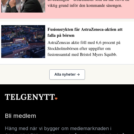
viktig grund inför den kommande säsongen.
Fusionsrykten får AstraZeneca-aktien att
falla på börsen
AstraZenecas aktie föll med 6,6 procent på
Stockholmsbörsen efter uppgifter om
fusionssamtal med Bristol Myers Squibb.
Alla nyheter →
Bli medlem
Häng med när vi bygger om mediemarknaden i