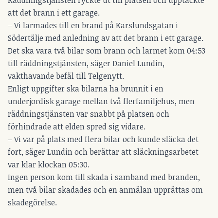
Räddningstjänsten ryckte ut till platsen och upptäckte
att det brann i ett garage.
– Vi larmades till en brand på Karslundsgatan i
Södertälje med anledning av att det brann i ett garage.
Det ska vara två bilar som brann och larmet kom 04:53
till räddningstjänsten, säger Daniel Lundin,
vakthavande befäl till Telgenytt.
Enligt uppgifter ska bilarna ha brunnit i en
underjordisk garage mellan två flerfamiljehus, men
räddningstjänsten var snabbt på platsen och
förhindrade att elden spred sig vidare.
– Vi var på plats med flera bilar och kunde släcka det
fort, säger Lundin och berättar att släckningsarbetet
var klar klockan 05:30.
Ingen person kom till skada i samband med branden,
men två bilar skadades och en anmälan upprättas om
skadegörelse.