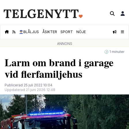
👮🏻‍♂️
BLÅLJUS
ÅSIKTER
SPORT
NÖJE
ANNONS
🕝 1 minuter
Larm om brand i garage
vid flerfamiljehus
Publicerad 25 juli 2022 10:04
Uppdaterad 21 juni 2026 12:48