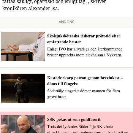
fattas sakligt, opartiskt och enligt lag.", skriver
krönikören Alexander Isa.
ANNONS
Skolsjuksköterska riskerar prövotid efter
omfattande brister
Enligt IVO har allvarliga och återkommande
brister upptäckts inom elevhälsan i Nykvarn.
Kastade skarp patron genom brevinkast –
döms till fängelse
Södertälje tingsrätt dömer mannen för flera
grova brott.
SSK pekas ut som guldfavorit
Trots det lyckades Södertälje SK vända
utvecklingen – erfarenheter som nu har blivit en