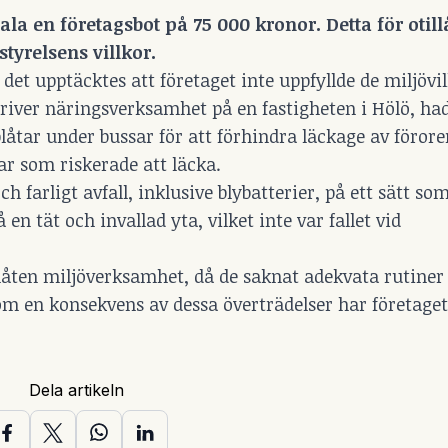
tala en företagsbot på 75 000 kronor. Detta för otill
tyrelsens villkor.
 det upptäcktes att företaget inte uppfyllde de miljövi
driver näringsverksamhet på en fastigheten i Hölö, had
plåtar under bussar för att förhindra läckage av föror
ar som riskerade att läcka.
 farligt avfall, inklusive blybatterier, på ett sätt so
 en tät och invallad yta, vilket inte var fallet vid
llåten miljöverksamhet, då de saknat adekvata rutiner
 Som en konsekvens av dessa överträdelser har företaget
Dela artikeln