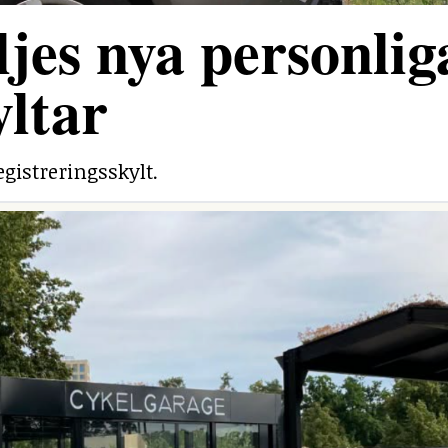
jes nya personlig
yltar
egistreringsskylt.