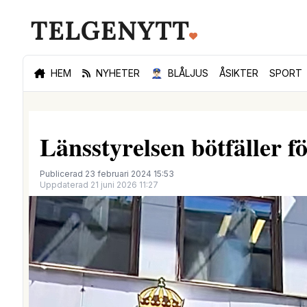
HEM
NYHETER
👮🏻‍♂️
BLÅLJUS
ÅSIKTER
SPORT
Länsstyrelsen bötfäller f
Publicerad 23 februari 2024 15:53
Uppdaterad 21 juni 2026 11:27