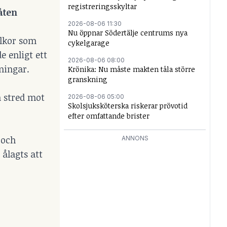
registreringsskyltar
åten
2026-08-06 11:30
Nu öppnar Södertälje centrums nya
llkor som
cykelgarage
e enligt ett
2026-08-06 08:00
eningar.
Krönika: Nu måste makten tåla större
granskning
m stred mot
2026-08-06 05:00
Skolsjuksköterska riskerar prövotid
efter omfattande brister
 och
ANNONS
 ålagts att