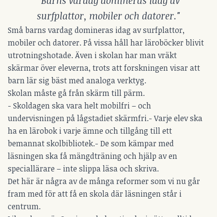
"Barns vardag domineras idag av
surfplattor, mobiler och datorer."
Små barns vardag domineras idag av surfplattor,
mobiler och datorer. På vissa håll har läroböcker blivit
utrotningshotade. Även i skolan har man vräkt
skärmar över eleverna, trots att forskningen visar att
barn lär sig bäst med analoga verktyg.
Skolan måste gå från skärm till pärm.
- Skoldagen ska vara helt mobilfri – och
undervisningen på lågstadiet skärmfri.- Varje elev ska
ha en lärobok i varje ämne och tillgång till ett
bemannat skolbibliotek.- De som kämpar med
läsningen ska få mängdträning och hjälp av en
speciallärare – inte slippa läsa och skriva.
Det här är några av de många reformer som vi nu går
fram med för att få en skola där läsningen står i
centrum.