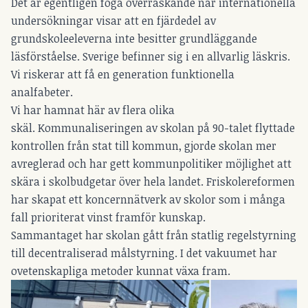
Det är egentligen föga överraskande när internationella
undersökningar visar att en fjärdedel av
grundskoleeleverna inte besitter grundläggande
läsförståelse. Sverige befinner sig i en allvarlig läskris.
Vi riskerar att få en generation funktionella
analfabeter.
Vi har hamnat här av flera olika
skäl. Kommunaliseringen av skolan på 90-talet flyttade
kontrollen från stat till kommun, gjorde skolan mer
avreglerad och har gett kommunpolitiker möjlighet att
skära i skolbudgetar över hela landet. Friskolereformen
har skapat ett koncernnätverk av skolor som i många
fall prioriterat vinst framför kunskap.
Sammantaget har skolan gått från statlig regelstyrning
till decentraliserad målstyrning. I det vakuumet har
ovetenskapliga metoder kunnat växa fram.