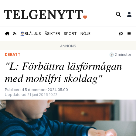
👮🏻‍♂️
BLÅLJUS
ÅSIKTER
SPORT
NÖJE
ANNONS
DEBATT
🕝 2 minuter
"L: Förbättra läsförmågan
med mobilfri skoldag"
Publicerad 5 december 2024 05:00
Uppdaterad 21 juni 2026 10:12