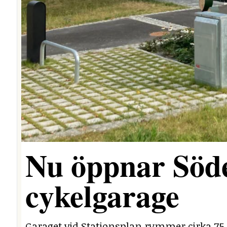
Nu öppnar Söde
cykelgarage
Garaget vid Stationsplan rymmer cirka 75 