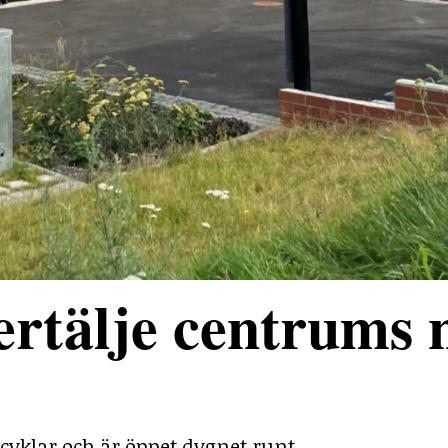
rtälje centrums 
cyklar och är öppet dygnet runt.