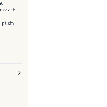
e.
nisk och
n på sin