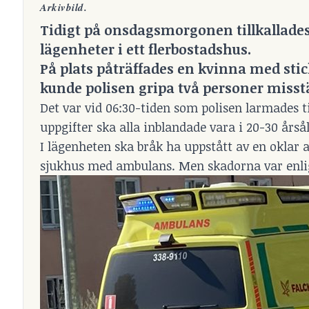
Arkivbild.
Tidigt på onsdagsmorgonen tillkallades 
lägenheter i ett flerbostadshus.
På plats påträffades en kvinna med stick
kunde polisen gripa två personer misstä
Det var vid 06:30-tiden som polisen larmades til
uppgifter ska alla inblandade vara i 20-30 årså
I lägenheten ska bråk ha uppstått av en oklar 
sjukhus med ambulans. Men skadorna var enligt