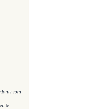
 bedöms som
ledde