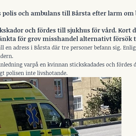
polis och ambulans till Bårsta efter larm om 
skador och fördes till sjukhus för vård. Kort d
nkta för grov misshandel alternativt försök t
l en adress i Bårsta där tre personer befann sig. Enlig
ldern.
anledning varpå en kvinnan stickskadades och fördes dä
 polisen inte livshotande.